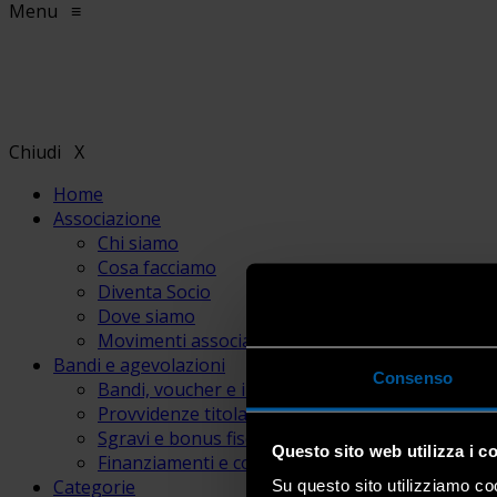
Menu
≡
Chiudi
X
Home
Associazione
Chi siamo
Cosa facciamo
Diventa Socio
Dove siamo
Movimenti associativi
Bandi e agevolazioni
Consenso
Bandi, voucher e incentivi
Provvidenze titolari e lavoratori
Sgravi e bonus fiscali
Questo sito web utilizza i c
Finanziamenti e contributi
Categorie
Su questo sito utilizziamo coo