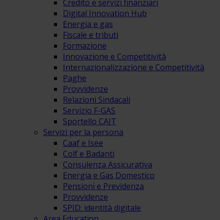
Credito e servizi finanziari
Digital Innovation Hub
Energia e gas
Fiscale e tributi
Formazione
Innovazione e Competitività
Internazionalizzazione e Competitività
Paghe
Provvidenze
Relazioni Sindacali
Servizio F-GAS
Sportello CAIT
Servizi per la persona
Caaf e Isee
Colf e Badanti
Consulenza Assicurativa
Energia e Gas Domestico
Pensioni e Previdenza
Provvidenze
SPID: identità digitale
Area Education