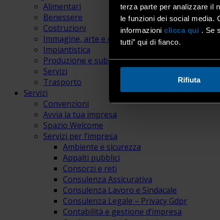
Alimentari
terza parte per analizzare il 
Benessere
le funzioni dei social media. 
Costruzioni
informazioni
clicca qui
. Se s
Immagine, arte e comunicazione
tutti” qui di fianco.
Impiantistica
Produzione e subfornitura
Servizi
Rifiuta
Trasporto
Servizi
Convenzioni
Avvia la tua impresa
Spazio Welcome
Servizi per l’impresa
Ambiente e sicurezza
Appalti pubblici
Consorzi e reti
Consulenza Assicurativa
Consulenza Lavoro e Sindacale
Consulenza Legale – Privacy Gdpr
Contabilità e gestione d’impresa