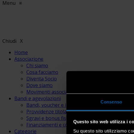
Menu
≡
Chiudi
X
Home
Associazione
Chi siamo
Cosa facciamo
Diventa Socio
Dove siamo
Movimenti associativi
Bandi e agevolazioni
Consenso
Bandi, voucher e incentivi
Provvidenze titolari e lavoratori
Sgravi e bonus fiscali
Questo sito web utilizza i c
Finanziamenti e contributi
Categorie
Su questo sito utilizziamo coo