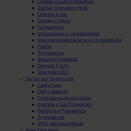
Credito e servizi finanziari
Digital Innovation Hub
Energia e gas
Fiscale e tributi
Formazione
Innovazione e Competitività
Internazionalizzazione e Competitività
Paghe
Provvidenze
Relazioni Sindacali
Servizio F-GAS
Sportello CAIT
Servizi per la persona
Caaf e Isee
Colf e Badanti
Consulenza Assicurativa
Energia e Gas Domestico
Pensioni e Previdenza
Provvidenze
SPID: identità digitale
Area Education