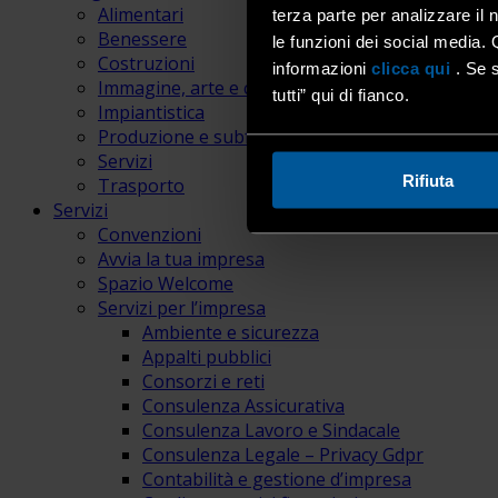
Alimentari
terza parte per analizzare il 
Benessere
le funzioni dei social media. 
Costruzioni
informazioni
clicca qui
. Se s
Immagine, arte e comunicazione
tutti” qui di fianco.
Impiantistica
Produzione e subfornitura
Servizi
Rifiuta
Trasporto
Servizi
Convenzioni
Avvia la tua impresa
Spazio Welcome
Servizi per l’impresa
Ambiente e sicurezza
Appalti pubblici
Consorzi e reti
Consulenza Assicurativa
Consulenza Lavoro e Sindacale
Consulenza Legale – Privacy Gdpr
Contabilità e gestione d’impresa