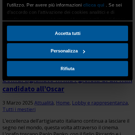
l’utilizzo. Per avere più informazioni
clicca qui
. Se sei
d’accordo con l’attivazione dei cookies analitici e di
profilazione clicca sul bottone “Accetta tutti” qui di fianco.
Accetta tutti
Personalizza
L’artigianato italiano brilla a Hollywood:
un orafo toscano associato a
Rifiuta
Confartigianato firma i gioielli di un film
candidato all’Oscar
3 Marzo 2025
Attualità
,
Home
,
Lobby e rappresentanza
,
Tutti i mestieri
L’eccellenza dell’artigianato italiano continua a lasciare il
segno nel mondo, questa volta attraverso il cinema.
L’orafo toscano Paolo Penko, con il figlio Riccardo e i