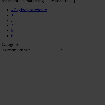
strumento di marketing. Il cosiddetto […]
« Pagina precedente
1
...
4
5
6
Categorie