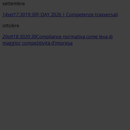
settembre
14
set
17:30
19:30
F-DAY 2026 | Competenze trasversali
ottobre
20
ott
18:30
20:30
Compliance normativa come leva di
maggior competitività d’impresa