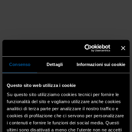
Internazionali, Romania: rinviate al 31
Consenso
Dettagli
Informazioni sui cookie
marzo 2025 le sanzioni per il mancato
utilizzo del sistema RO e-Transport
Questo sito web utilizza i cookie
3 Marzo 2025
Autotrasporto merci conto terzi
,
Trasporto
Su questo sito utilizziamo cookies tecnici per fornire le
Confartigianato Trasporti informa che il governo
funzionalità del sito e vogliamo utilizzare anche cookies
rumeno ha rimandato ulteriormente al 31 marzo 2025
analitici di terza parte per analizzare il nostro traffico e
l’applicazione delle sanzioni per la mancata trasmissione
cookies di profilazione che ci servono per personalizzare
delle coordinate GPS nel sistema di monitoraggio
i contenuti e fornire le funzioni dei social media. Questi
elettronico RO e-Transport. […]
ultimi sono disattivati a meno che l’utente non ne accetti