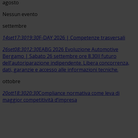
agosto
Nessun evento
settembre
14
set
17:30
19:30
F-DAY 2026 | Competenze trasversali
26
set
08:30
12:30
EABG 2026 Evoluzione Automotive
Bergamo | Sabato 26 settembre ore 8.30
Il futuro
dell'autoriparazione indipendente. Libera concorrenza,
dati, garanzie e accesso alle informazioni tecniche.
ottobre
20
ott
18:30
20:30
Compliance normativa come leva di
maggior competitività d’impresa