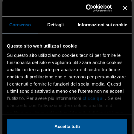
Category:
Autotrasporto merci conto terzi
AUTOTRASPORTO, REGOLAMENTO UE
Consenso
Dettagli
Informazioni sui cookie
“PROROGHE”: RICOGNIZIONE SULLE
DISPOSIZIONI APPLICATE IN EUROPA
Questo sito web utilizza i cookie
16 Giugno 2020
Autotrasporto merci conto terzi
,
Su questo sito utilizziamo cookies tecnici per fornire le
Trasporto
funzionalità del sito e vogliamo utilizzare anche cookies
Confartigianato Trasporti comunica che alcuni Stati della
analitici di terza parte per analizzare il nostro traffico e
U.E. hanno scelto di non applicare le deroghe previste dal
cookies di profilazione che ci servono per personalizzare
Regolamento 2020/698 a certificati, attestati ed altri
i contenuti e fornire le funzioni dei social media. Questi
documenti. A tal riguardo il Ministero […]
ultimi sono disattivati a meno che l’utente non ne accetti
l’utilizzo. Per avere più informazioni
clicca qui
. Se sei
DL RILANCIO, CONFARTIGIANATO
d’accordo con l’attivazione dei cookies analitici e di
TRASPORTI ALLA CAMERA: “MISURE
profilazione clicca sul bottone “Accetta tutti” qui di fianco.
ORIZZONTALI UTILI. PER IL SETTORE
Accetta tutti
TRASPORTI OCCORRE FARE ANCORA