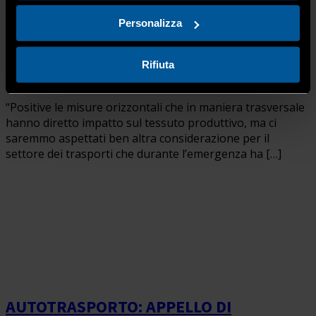
MOLTO”
Personalizza
16 Giugno 2020
Autotrasporto merci conto terzi
,
Coronavirus
,
Lobby e rappresentanza
,
NCC AUTO BUS
,
Rifiuta
Taxi
,
Trasporto
“Positive le misure orizzontali che in maniera trasversale
hanno diretto impatto sul tessuto produttivo, ma ci
saremmo aspettati ben altra considerazione per il
settore dei trasporti che durante l’emergenza ha […]
AUTOTRASPORTO: APPELLO DI