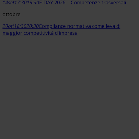
14
set
17:30
19:30
F-DAY 2026 | Competenze trasversali
ottobre
20
ott
18:30
20:30
Compliance normativa come leva di
maggior competitività d’impresa