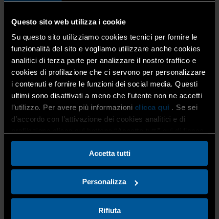
Nello scambio B2C è necessario informare il cliente finale
attraverso il codice riportato sul prodotto finale.
Questo sito web utilizza i cookie
Pensiamo ad esempio ai prodotti artigianali alimentari,
venduti confezionati o venduti sfusi. Nella vendita sfusa
Su questo sito utilizziamo cookies tecnici per fornire le
è previsto integrare il libro che contiene le etichette di
funzionalità del sito e vogliamo utilizzare anche cookies
composizione dell’alimento (ingredienti, allergeni,
analitici di terza parte per analizzare il nostro traffico e
scadenze, ecc…) con le etichette ambientali degli
cookies di profilazione che ci servono per personalizzare
imballaggi con i quali verranno confezionati, salvo il fatto
i contenuti e fornire le funzioni dei social media. Questi
che l’abbiano già stampata sull’imballaggio.
ultimi sono disattivati a meno che l’utente non ne accetti
l’utilizzo. Per avere più informazioni
clicca qui
. Se sei
d’accordo con l’attivazione dei cookies analitici e di
È inoltre possibile l’utilizzo di strumenti digitali che
profilazione clicca sul bottone “Accetta tutti” qui di fianco.
riportino alle informazioni richieste dal DL 116/2020: QR
Code o Codici a barre che riportino ai siti aziendali dove
Accetta tutti
viene presentata la composizione dell’imballaggio.
Personalizza
Per informazioni:
Rifiuta
Ufficio Aree di Mestiere – Alfredo Perico