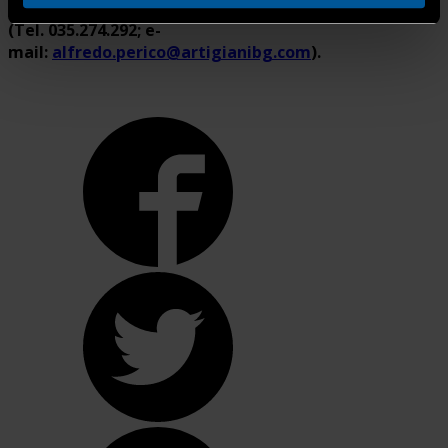
(Tel. 035.274.292; e-
mail:
alfredo.perico@artigianibg.com
).