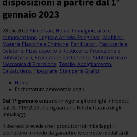
disposizioni a partire dal 1°
gennaio 2023
28 Dic 2022
Alimentari
,
Home
,
Immagine, arte e
comunicazione
,
Legno e Arredo: Falegnami, Mobilieri
,
Materie Plastiche e Chimiche
,
Panificatori
,
Pasticcerie e
Gelaterie
,
Pizze asporto e Rosticcerie
,
Produzione e
subfornitura
,
Produzione pasta fresca
,
Subfornitura e
Meccanica di Precisione
,
Tessile, Abbigliamento,
Calzaturiero
,
Tipografie, Stamperie,Grafici
Home
Etichettatura ambientale degli...
Dal 1° gennaio
entrano in vigore gli obblighi introdotti
dal DL 116/2020 che riguardano l’etichettatura degli
imballaggi.
Il decreto prevede che i produttori di imballaggi li
etichettino in modo da garantire le corrette modalità di