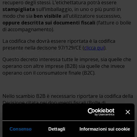
recupero degli stessi. L’etichettatura potrà essere
stampigliata
sull’imballaggio, in uno o più punti in
modo che sia
ben visibile
all’utilizzatore successivo,
oppure descritta sui documenti fiscali
(fatture o bolle
di accompagnamento).
La codifica che dovrà essere riportata è la codifica
presente nella decisone 97/129/CE (
clicca qui
).
Questo decreto interessa tutte le imprese, sia quelle che
operano con altre imprese (B2B) sia quelle che invece
operano con il consumatore finale (B2C).
Nello scambio B2B è necessario riportare la codifica della
Decisione citata nei documenti fiscali (Bolle di
accompagnamento o fatture), qualora il codice
dell’imballaggio non sia già stampigliato su di esso.
Consenso
Dettagli
Informazioni sui cookie