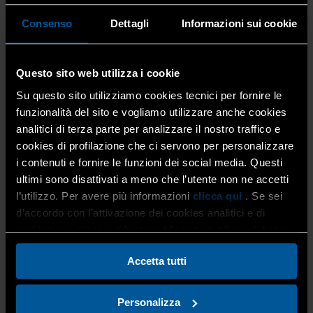
sindacale
,
Immagine, arte e comunicazione
,
Impiantistica
,
Consenso
Dettagli
Informazioni sui cookie
Paghe
,
Produzione e subfornitura
,
Provvidenze titolari e
lavoratori
,
Servizi
,
Sportello Bilateralità
,
Trasporto
Hai già assicurato la tua impresa contro i danni da eventi
Questo sito web utilizza i cookie
catastrofali? ELBA – Ente Lombardo Bilaterale
Su questo sito utilizziamo cookies tecnici per fornire le
dell’Artigianato – riconosce un contributo economico alle
funzionalità del sito e vogliamo utilizzare anche cookies
imprese che nel corso del 2026 […]
analitici di terza parte per analizzare il nostro traffico e
cookies di profilazione che ci servono per personalizzare
i contenuti e fornire le funzioni dei social media. Questi
ultimi sono disattivati a meno che l’utente non ne accetti
l’utilizzo. Per avere più informazioni
clicca qui
. Se sei
d’accordo con l’attivazione dei cookies analitici e di
profilazione clicca sul bottone “Accetta tutti” qui di fianco.
Accetta tutti
Conferma i tuoi apprendisti:
per la tua impresa un
Personalizza