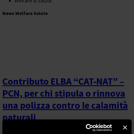
Welfare & Salute
News Welfare Salute
Contributo ELBA “CAT-NAT” –
PCN, per chi stipula o rinnova
una polizza contro le calamità
naturali
3 Agosto 2026
Alimentari
,
Benessere
,
Consulenza lavoro-