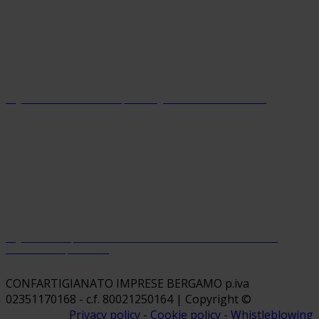
Organizzazione con sistema parità di genere certificato dal 2024
Organizzazione premiata da Welfare Index PMI con riconoscimento
“Welfare Champion 2026”
CONFARTIGIANATO IMPRESE BERGAMO p.iva
02351170168 - c.f. 80021250164 | Copyright ©
Privacy policy
-
Cookie policy
-
Whistleblowing