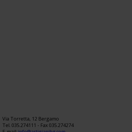
Via Torretta, 12 Bergamo
Tel. 035.274111 - Fax 035.274274
E-mail:
info@artigianibg.com