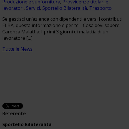
Produzione e subfornitura
,
Provvidenze titolari e
lavoratori
,
Servizi
,
Sportello Bilateralità
,
Trasporto
Se gestisci un’azienda con dipendenti e versi i contributi
ELBA, questa informazione è per te! Cosa devi sapere:
Carenza Malattia: I primi 3 giorni di malattia di un
lavoratore […]
Tutte le News
Referente
Sportello Bilateralità