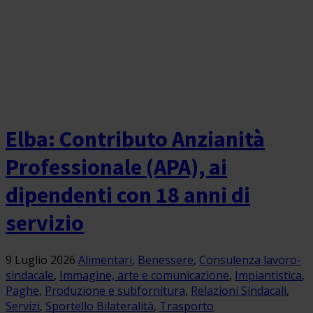
Elba: Contributo Anzianità
Professionale (APA), ai
dipendenti con 18 anni di
servizio
9 Luglio 2026
Alimentari
,
Benessere
,
Consulenza lavoro-
sindacale
,
Immagine, arte e comunicazione
,
Impiantistica
,
Paghe
,
Produzione e subfornitura
,
Relazioni Sindacali
,
Servizi
,
Sportello Bilateralità
,
Trasporto