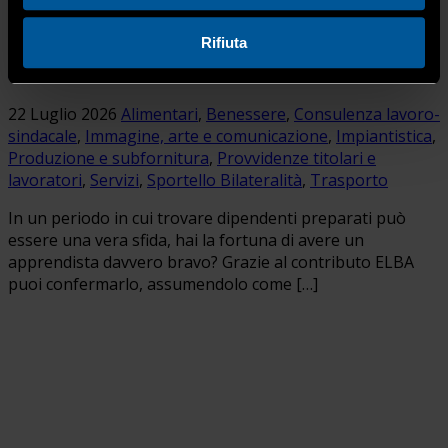
contributo ELBA di 250 euro
Rifiuta
(CAP)
22 Luglio 2026
Alimentari
,
Benessere
,
Consulenza lavoro-
sindacale
,
Immagine, arte e comunicazione
,
Impiantistica
,
Produzione e subfornitura
,
Provvidenze titolari e
lavoratori
,
Servizi
,
Sportello Bilateralità
,
Trasporto
In un periodo in cui trovare dipendenti preparati può
essere una vera sfida, hai la fortuna di avere un
apprendista davvero bravo? Grazie al contributo ELBA
puoi confermarlo, assumendolo come […]