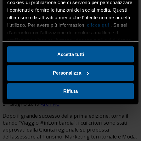
cookies di profilazione che ci servono per personalizzare
I CONSIGLI DA PARTE DI ENEA
i contenuti e fornire le funzioni dei social media. Questi
ultimi sono disattivati a meno che l’utente non ne accetti
21 Giugno 2019
Archivio
l’utilizzo. Per avere più informazioni
clicca qui
. Se sei
d’accordo con l’attivazione dei cookies analitici e di
Una buona parte dell’energia che serve a riscaldare una
profilazione clicca sul bottone “Accetta tutti” qui di fianco.
casa durante la stagione invernale, viene dispersa dalle
pareti, dal tetto e dalle finestre. Per ridurre le dispersioni
di calore puoi […]
Accetta tutti
TURISMO, REGIONE STANZIA UN MILIONE
Personalizza
DI EURO PER PROGETTI MIRATI A
BORGHI E PICCOLI TERRITORI
Rifiuta
21 Giugno 2019
Archivio
Dopo il grande successo della prima edizione, torna il
bando “Viaggio #inLombardia“, i cui criteri sono stati
approvati dalla Giunta regionale su proposta
dell’assessore al Turismo, Marketing territoriale e Moda,