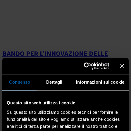
BANDO PER L’INNOVAZIONE DELLE
FILIERE
DI ECONOMIA CIRCOLARE IN LOMBARDIA
Consenso
Dettagli
Informazioni sui cookie
21 Giugno 2019
Archivio
Regione Lombardia ha pubblicato il bando per
l’innovazione delle filiere di economia circolare in
Questo sito web utilizza i cookie
Lombardia in apertura dalle ore 10:00 del 01/07/19.
Su questo sito utilizziamo cookies tecnici per fornire le
Obiettivo del bando è favorire la transizione delle […]
funzionalità del sito e vogliamo utilizzare anche cookies
analitici di terza parte per analizzare il nostro traffico e
RIDUCI I CONSUMI DELLA TUA CASA