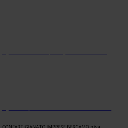
Organizzazione con sistema parità di genere certificato dal 2024
Organizzazione premiata da Welfare Index PMI con riconoscimento
“Welfare Champion 2026”
CONFARTIGIANATO IMPRESE BERGAMO p.iva