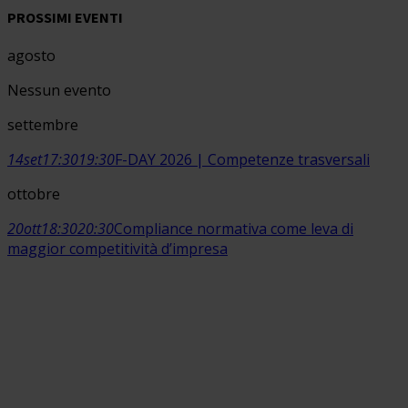
PROSSIMI EVENTI
agosto
Nessun evento
settembre
14
set
17:30
19:30
F-DAY 2026 | Competenze trasversali
ottobre
20
ott
18:30
20:30
Compliance normativa come leva di
maggior competitività d’impresa