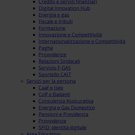
Credito e servizi finanziari
Digital Innovation Hub
Energia e gas
Fiscale e tributi
Formazione
Innovazione e Competitività
Internazionalizzazione e Competitività
Paghe
Provvidenze
Relazioni Sindacali
Servizio F-GAS
Sportello CAIT
Servizi per la persona
Caaf e Isee
Colf e Badanti
Consulenza Assicurativa
Energia e Gas Domestico
Pensioni e Previdenza
Provvidenze
SPID: identità digitale
Area Education