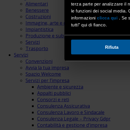
Alimentari
terza parte per analizzare il 
Benessere
le funzioni dei social media. 
Costruzioni
informazioni
clicca qui
. Se s
Immagine, arte e comunicazione
tutti” qui di fianco.
Impiantistica
Produzione e subfornitura
Servizi
Rifiuta
Trasporto
Servizi
Convenzioni
Avvia la tua impresa
Spazio Welcome
Servizi per l’impresa
Ambiente e sicurezza
Appalti pubblici
Consorzi e reti
Consulenza Assicurativa
Consulenza Lavoro e Sindacale
Consulenza Legale – Privacy Gdpr
Contabilità e gestione d’impresa