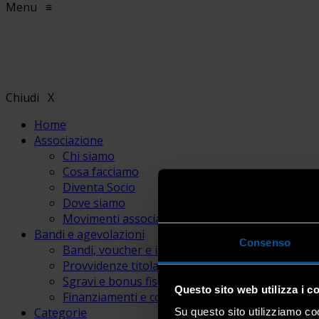
Menu
≡
Chiudi
X
Home
Associazione
Chi siamo
Cosa facciamo
Diventa Socio
Dove siamo
Movimenti associativi
Bandi e agevolazioni
Consenso
Bandi, voucher e incentivi
Provvidenze titolari e lavoratori
Sgravi e bonus fiscali
Questo sito web utilizza i c
Finanziamenti e contributi
Categorie
Su questo sito utilizziamo coo