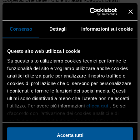
cooperazione delle Polizie stradali Roadpol. Difatti
Roadpol ha […]
Consenso
Dettagli
Informazioni sui cookie
Questo sito web utilizza i cookie
Su questo sito utilizziamo cookies tecnici per fornire le
funzionalità del sito e vogliamo utilizzare anche cookies
AGGIORNAMENTI, Comunicato Viabilità
analitici di terza parte per analizzare il nostro traffico e
Italia: avviso condizioni meteorologiche
cookies di profilazione che ci servono per personalizzare
i contenuti e fornire le funzioni dei social media. Questi
avverse
ultimi sono disattivati a meno che l’utente non ne accetti
l’utilizzo. Per avere più informazioni
clicca qui
. Se sei
23 Gennaio 2023
Attualità
,
Autotrasporto merci conto
d’accordo con l’attivazione dei cookies analitici e di
terzi
,
Trasporto
,
Tutti i mestieri
profilazione clicca sul bottone “Accetta tutti” qui di fianco.
Si trasmette l’avviso emesso dal Dipartimento della
Protezione Civile, relativo a condizioni meteorologiche
Accetta tutti