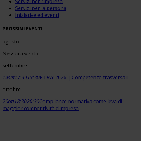
Servizi per l’impresa
Servizi per la persona
Iniziative ed eventi
PROSSIMI EVENTI
agosto
Nessun evento
settembre
14
set
17:30
19:30
F-DAY 2026 | Competenze trasversali
ottobre
20
ott
18:30
20:30
Compliance normativa come leva di
maggior competitività d’impresa