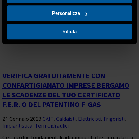
avverse previste nelle aree specificate. Dalle prime ore di
lunedì 23 gennaio 2023, e per le […]
Personalizza
Rifiuta
VERIFICA GRATUITAMENTE CON
CONFARTIGIANATO IMPRESE BERGAMO
LE SCADENZE DEL TUO CERTIFICATO
F.E.R. O DEL PATENTINO F-GAS
21 Gennaio 2023
CAIT
,
Caldaisti
,
Elettricisti
,
Frigoristi
,
Impiantistica
,
Termoidraulici
Ci sono due fondamentali adempimenti che riguardano i