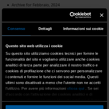
Archive for Febbraio, 2024
Consenso
Dettagli
Informazioni sui cookie
Questo sito web utilizza i cookie
Su questo sito utilizziamo cookies tecnici per fornire le
Lo Sportello Pratiche ENEA Bonus Casa
funzionalità del sito e vogliamo utilizzare anche cookies
di Confartigianato Imprese Bergamo
analitici di terza parte per analizzare il nostro traffico e
cookies di profilazione che ci servono per personalizzare
aiuta la vostra impresa
i contenuti e fornire le funzioni dei social media. Questi
ultimi sono disattivati a meno che l’utente non ne accetti
2 Febbraio 2024
Costruzioni
,
Home
,
Impiantistica
,
Sgravi
l’utilizzo. Per avere più informazioni
clicca qui
. Se sei
e bonus fiscali
,
Tutti i mestieri
d’accordo con l’attivazione dei cookies analitici e di
A seguito della pubblicazione sulla Gazzetta Ufficiale della
profilazione clicca sul bottone “Accetta tutti” qui di fianco.
Legge di Bilancio relativa al triennio 2022-2024 (L.