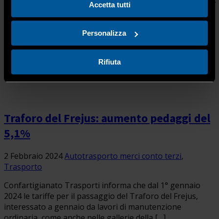
31.12.2021 n.310) vengono prorogate al 31 dicembre 2024
Accetta tutti
le detrazioni fiscali per l’efficienza energetica […]
Personalizza
Rifiuta
Traforo del Frejus: aumento pedaggi del
5,1%
2 Febbraio 2024
Autotrasporto merci conto terzi
,
Trasporto
Confartigianato Trasporti informa che dal 1° gennaio
2024 le tariffe per il passaggio del Traforo del Frejus,
interessato a gennaio da lavori di manutenzione
ordinaria, come anche nelle gallerie della […]