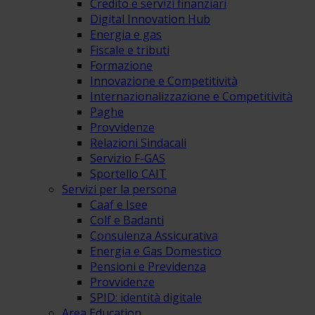
Credito e servizi finanziari
Digital Innovation Hub
Energia e gas
Fiscale e tributi
Formazione
Innovazione e Competitività
Internazionalizzazione e Competitività
Paghe
Provvidenze
Relazioni Sindacali
Servizio F-GAS
Sportello CAIT
Servizi per la persona
Caaf e Isee
Colf e Badanti
Consulenza Assicurativa
Energia e Gas Domestico
Pensioni e Previdenza
Provvidenze
SPID: identità digitale
Area Education