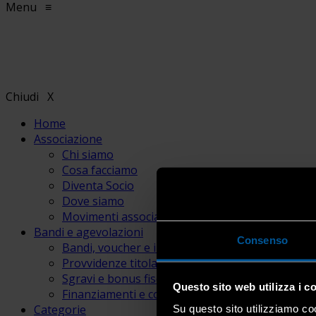
Menu
≡
Chiudi
X
Home
Associazione
Chi siamo
Cosa facciamo
Diventa Socio
Dove siamo
Movimenti associativi
Bandi e agevolazioni
Consenso
Bandi, voucher e incentivi
Provvidenze titolari e lavoratori
Sgravi e bonus fiscali
Questo sito web utilizza i c
Finanziamenti e contributi
Categorie
Su questo sito utilizziamo coo