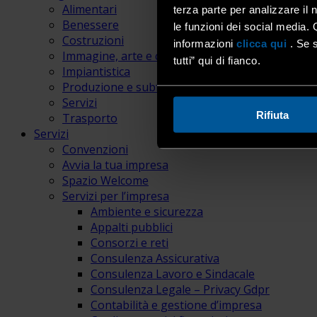
Alimentari
terza parte per analizzare il 
Benessere
le funzioni dei social media. 
Costruzioni
informazioni
clicca qui
. Se s
Immagine, arte e comunicazione
tutti” qui di fianco.
Impiantistica
Produzione e subfornitura
Servizi
Rifiuta
Trasporto
Servizi
Convenzioni
Avvia la tua impresa
Spazio Welcome
Servizi per l’impresa
Ambiente e sicurezza
Appalti pubblici
Consorzi e reti
Consulenza Assicurativa
Consulenza Lavoro e Sindacale
Consulenza Legale – Privacy Gdpr
Contabilità e gestione d’impresa