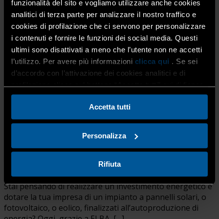
funzionalità del sito e vogliamo utilizzare anche cookies
analitici di terza parte per analizzare il nostro traffico e
cookies di profilazione che ci servono per personalizzare
i contenuti e fornire le funzioni dei social media. Questi
ultimi sono disattivati a meno che l’utente non ne accetti
l’utilizzo. Per avere più informazioni
clicca qui
. Se sei
Vuoi investire in pannelli solari o
d’accordo con l’attivazione dei cookies analitici e di
fotovoltaico? Con ELBA per te un
profilazione clicca sul bottone “Accetta tutti” qui di fianco.
contributo fino a 4.000 euro (AEA)
Accetta tutti
19 Maggio 2026
Acconciatori
,
Alimentari
,
Benessere
,
Energia e gas
,
Immagine, arte e comunicazione
,
Personalizza
Impiantistica
,
Innovazione e Competitività
,
Produzione e
subfornitura
,
Provvidenze titolari e lavoratori
,
Servizi
,
Rifiuta
Sportello Bilateralità
,
Trasporto
Stai pensando di realizzare un investimento energetico e
dotare la tua impresa di un impianto a pannelli solari, o
fotovoltaico, o eolico, finalizzati all’autoproduzione di
energia? Oggi, grazie a ELBA, […]