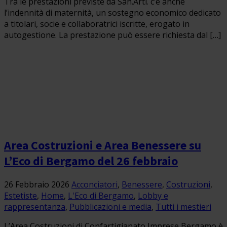
Tra le prestazioni previste da San.Arti. c’è anche
l’indennità di maternità, un sostegno economico dedicato
a titolari, socie e collaboratrici iscritte, erogato in
autogestione. La prestazione può essere richiesta dal […]
Area Costruzioni e Area Benessere su
L’Eco di Bergamo del 26 febbraio
26 Febbraio 2026
Acconciatori
,
Benessere
,
Costruzioni
,
Estetiste
,
Home
,
L'Eco di Bergamo
,
Lobby e
rappresentanza
,
Pubblicazioni e media
,
Tutti i mestieri
L’Area Costruzioni di Confartigianato Imprese Bergamo è