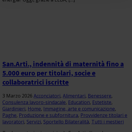
San.Arti., indennità di maternità fino a
5.000 euro per titolari, socie e
collaboratrici iscritte
3 Marzo 2026
Acconciatori
,
Alimentari
,
Benessere
,
Consulenza lavoro-sindacale
,
Education
,
Estetiste
,
Giardinieri
,
Home
,
Immagine, arte e comunicazione
,
Paghe
,
Produzione e subfornitura
,
Provvidenze titolari e
lavoratori
,
Servizi
,
Sportello Bilateralità
,
Tutti i mestieri