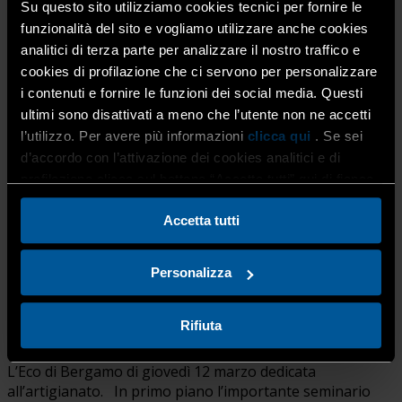
Su questo sito utilizziamo cookies tecnici per fornire le
funzionalità del sito e vogliamo utilizzare anche cookies
analitici di terza parte per analizzare il nostro traffico e
cookies di profilazione che ci servono per personalizzare
i contenuti e fornire le funzioni dei social media. Questi
ultimi sono disattivati a meno che l’utente non ne accetti
l’utilizzo. Per avere più informazioni
clicca qui
. Se sei
Le imprese di pulizia e i 50 anni
d’accordo con l’attivazione dei cookies analitici e di
profilazione clicca sul bottone “Accetta tutti” qui di fianco.
di Anap su L’Eco di Bergamo
Accetta tutti
del 12 marzo
Personalizza
12 Marzo 2026
Home
,
Imprese di Pulizia
,
L'Eco di
Bergamo
,
Lobby e rappresentanza
,
Movimento Anziani
ANAP
,
Pubblicazioni e media
,
Servizi
,
Tutti i mestieri
Rifiuta
Le imprese di pulizia sono protagoniste sulla pagina de
L’Eco di Bergamo di giovedì 12 marzo dedicata
all’artigianato. In primo piano l’importante seminario