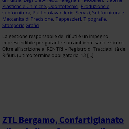
di Pulizia
,
Legno e Arredo: Falegnami, Mobilieri
,
Materie
Plastiche e Chimiche
,
Odontotecnici
,
Produzione e
subfornitura
,
Pulitintolavanderie
,
Servizi
,
Subfornitura e
Meccanica di Precisione
,
Tappezzieri
,
Tipografie,
Stamperie,Grafici
La gestione responsabile dei rifiuti è un impegno
imprescindibile per garantire un ambiente sano e sicuro.
Oltre all’iscrizione al RENTRI – Registro di Tracciabilità dei
Rifiuti, (ultimo termine obbligatorio: 13 […]
ZTL Bergamo, Confartigianato