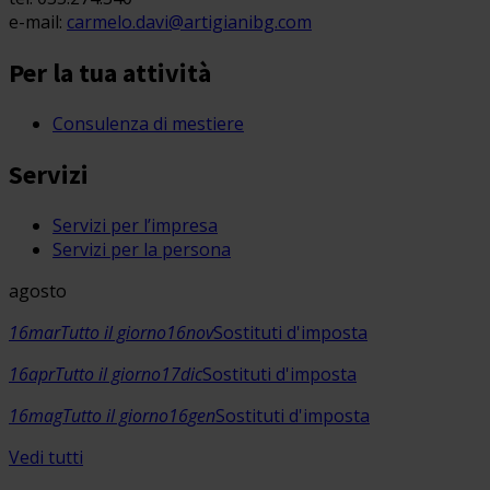
e-mail:
carmelo.davi@artigianibg.com
Per la tua attività
Consulenza di mestiere
Servizi
Servizi per l’impresa
Servizi per la persona
agosto
16
mar
Tutto il giorno
16
nov
Sostituti d'imposta
16
apr
Tutto il giorno
17
dic
Sostituti d'imposta
16
mag
Tutto il giorno
16
gen
Sostituti d'imposta
Vedi tutti