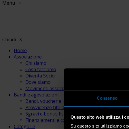
Menu
≡
Chiudi
X
Home
Associazione
Chi siamo
Cosa facciamo
Diventa Socio
Dove siamo
Movimenti associativi
Bandi e agevolazioni
Consenso
Bandi, voucher e incentivi
Provvidenze titolari e lavoratori
Sgravi e bonus fiscali
Questo sito web utilizza i c
Finanziamenti e contributi
Categorie
Su questo sito utilizziamo coo