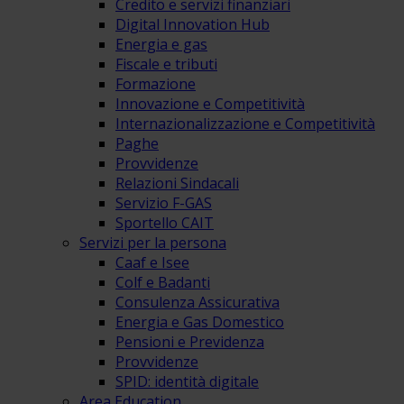
Credito e servizi finanziari
Digital Innovation Hub
Energia e gas
Fiscale e tributi
Formazione
Innovazione e Competitività
Internazionalizzazione e Competitività
Paghe
Provvidenze
Relazioni Sindacali
Servizio F-GAS
Sportello CAIT
Servizi per la persona
Caaf e Isee
Colf e Badanti
Consulenza Assicurativa
Energia e Gas Domestico
Pensioni e Previdenza
Provvidenze
SPID: identità digitale
Area Education