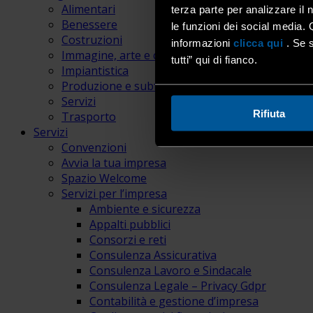
Alimentari
terza parte per analizzare il 
Benessere
le funzioni dei social media. 
Costruzioni
informazioni
clicca qui
. Se s
Immagine, arte e comunicazione
tutti” qui di fianco.
Impiantistica
Produzione e subfornitura
Servizi
Rifiuta
Trasporto
Servizi
Convenzioni
Avvia la tua impresa
Spazio Welcome
Servizi per l’impresa
Ambiente e sicurezza
Appalti pubblici
Consorzi e reti
Consulenza Assicurativa
Consulenza Lavoro e Sindacale
Consulenza Legale – Privacy Gdpr
Contabilità e gestione d’impresa