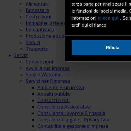
Alimentari
terza parte per analizzare il 
Benessere
le funzioni dei social media. 
Costruzioni
informazioni
clicca qui
. Se s
Immagine, arte e comunicazione
tutti” qui di fianco.
Impiantistica
Produzione e subfornitura
Servizi
Rifiuta
Trasporto
Servizi
Convenzioni
Avvia la tua impresa
Spazio Welcome
Servizi per l’impresa
Ambiente e sicurezza
Appalti pubblici
Consorzi e reti
Consulenza Assicurativa
Consulenza Lavoro e Sindacale
Consulenza Legale – Privacy Gdpr
Contabilità e gestione d’impresa