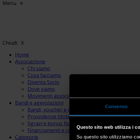
Menu
≡
Chiudi
X
Home
Associazione
Chi siamo
Cosa facciamo
Diventa Socio
Dove siamo
Movimenti associativi
Bandi e agevolazioni
Consenso
Bandi, voucher e incentivi
Provvidenze titolari e lavoratori
Sgravi e bonus fiscali
Questo sito web utilizza i c
Finanziamenti e contributi
Categorie
Su questo sito utilizziamo coo