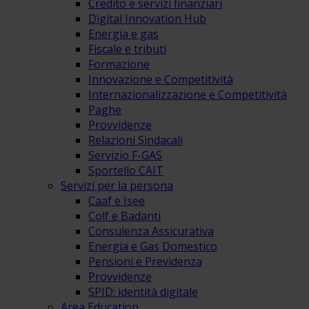
Credito e servizi finanziari
Digital Innovation Hub
Energia e gas
Fiscale e tributi
Formazione
Innovazione e Competitività
Internazionalizzazione e Competitività
Paghe
Provvidenze
Relazioni Sindacali
Servizio F-GAS
Sportello CAIT
Servizi per la persona
Caaf e Isee
Colf e Badanti
Consulenza Assicurativa
Energia e Gas Domestico
Pensioni e Previdenza
Provvidenze
SPID: identità digitale
Area Education