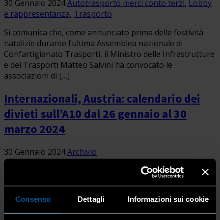
30 Gennaio 2024
Autotrasporto merci conto terzi
,
Lobby
e rappresentanza
,
Trasporto
Si comunica che, come annunciato prima delle festività
natalizie durante l’ultima Assemblea nazionale di
Confartigianato Trasporti, il Ministro delle Infrastrutture
e dei Trasporti Matteo Salvini ha convocato le
associazioni di […]
Internazionali, Austria: calendario dei
divieti sull’A10 dal 26 gennaio al 30
marzo 2024
30 Gennaio 2024
Archivio
Confartigianato Trasporti informa che il governo
austriaco ha pubblicato il calendario dei divieti che
saranno applicati sull’autostrada A10 dei Tauri dal 26
Consenso
Dettagli
Informazioni sui cookie
gennaio al 30 marzo 2024, oltre il calendario per […]