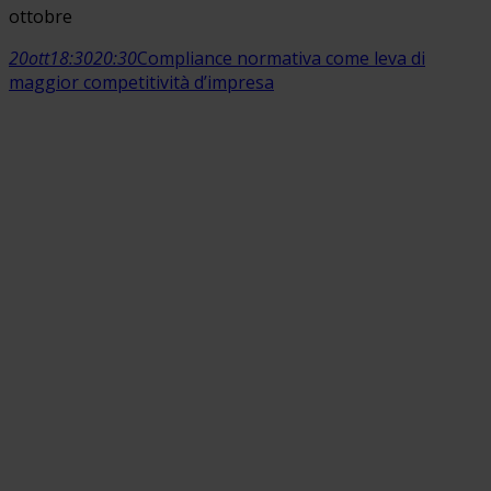
ottobre
20
ott
18:30
20:30
Compliance normativa come leva di
maggior competitività d’impresa