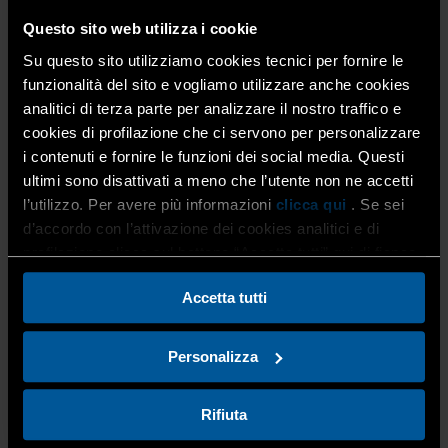
Questo sito web utilizza i cookie
Su questo sito utilizziamo cookies tecnici per fornire le
funzionalità del sito e vogliamo utilizzare anche cookies
analitici di terza parte per analizzare il nostro traffico e
cookies di profilazione che ci servono per personalizzare
i contenuti e fornire le funzioni dei social media. Questi
Opel: da oggi fatti trasportare dai veicoli
ultimi sono disattivati a meno che l’utente non ne accetti
l’utilizzo. Per avere più informazioni
clicca qui
. Se sei
commerciali in convenzione
d’accordo con l’attivazione dei cookies analitici e di
profilazione clicca sul bottone “Accetta tutti” qui di fianco.
30 Gennaio 2024
Convenzioni
,
Home
La convenzione con Opel si allarga anche ai veicoli
Accetta tutti
commerciali sui quali sono previste le seguenti riduzioni
(in caso di permuta o rottamazione con veicolo Stellantis):
Personalizza
OPEL COMBO CARGO: dal […]
Rifiuta