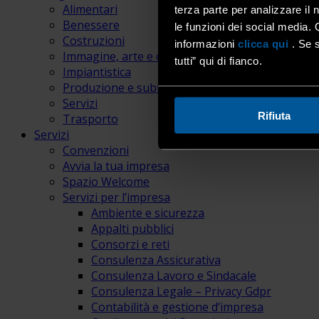
Alimentari
terza parte per analizzare il 
Benessere
le funzioni dei social media. 
Costruzioni
informazioni
clicca qui
. Se s
Immagine, arte e comunicazione
tutti” qui di fianco.
Impiantistica
Produzione e subfornitura
Servizi
Rifiuta
Trasporto
Servizi
Convenzioni
Avvia la tua impresa
Spazio Welcome
Servizi per l’impresa
Ambiente e sicurezza
Appalti pubblici
Consorzi e reti
Consulenza Assicurativa
Consulenza Lavoro e Sindacale
Consulenza Legale – Privacy Gdpr
Contabilità e gestione d’impresa