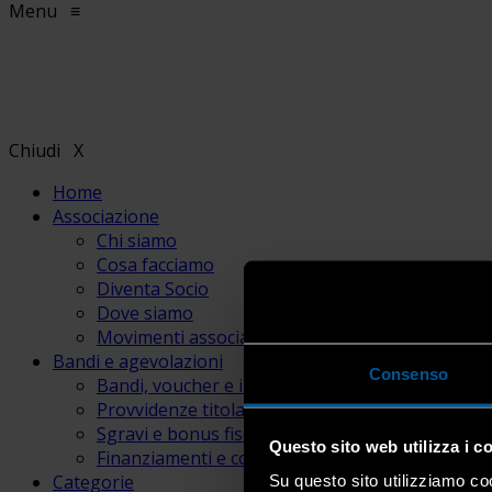
Menu
≡
Chiudi
X
Home
Associazione
Chi siamo
Cosa facciamo
Diventa Socio
Dove siamo
Movimenti associativi
Bandi e agevolazioni
Consenso
Bandi, voucher e incentivi
Provvidenze titolari e lavoratori
Sgravi e bonus fiscali
Questo sito web utilizza i c
Finanziamenti e contributi
Categorie
Su questo sito utilizziamo coo