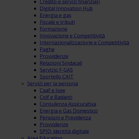
Credito e servizi finanziari
Digital Innovation Hub
Energia e gas
Fiscale e tributi
Formazione
Innovazione e Competitività
Internazionalizzazione e Competitività
Paghe
Provvidenze
Relazioni Sindacali
Servizio F-GAS
Sportello CAIT
Servizi per la persona
Caaf e Isee
Colf e Badanti
Consulenza Assicurativa
Energia e Gas Domestico
Pensioni e Previdenza
Provvidenze
SPID: identità digitale
Area Education