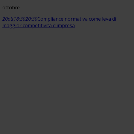
ottobre
20
ott
18:30
20:30
Compliance normativa come leva di
maggior competitività d’impresa