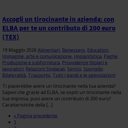
Accogli un tirocinante in azienda: con
ELBA per te un contributo di 200 euro
(TEX)
19 Maggio 2026
Alimentari
,
Benessere
,
Education
,
Immagine, arte e comunicazione
,
Impiantistica
,
Paghe
,
Produzione e subfornitura
,
Provvidenze titolari e
lavoratori
,
Relazioni Sindacali
,
Servizi
,
Sportello
Bilateralità
,
Trasporto
,
Tutti i bandi e le agevolazioni
Ti piacerebbe avere un tirocinante nella tua azienda?
Sapevi che grazie ad ELBA, se ospiti un tirocinante nella
tua impresa, puoi avere un contributo di 200 euro?
Caratteristiche della […]
« Pagina precedente
1