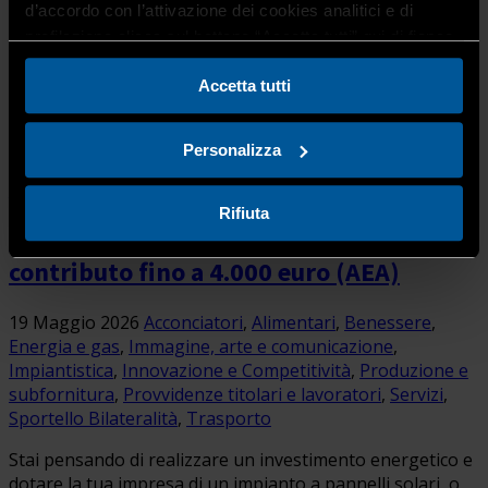
d’accordo con l’attivazione dei cookies analitici e di
profilazione clicca sul bottone “Accetta tutti” qui di fianco.
Accetta tutti
Personalizza
Vuoi investire in pannelli solari o
Rifiuta
fotovoltaico? Con ELBA per te un
contributo fino a 4.000 euro (AEA)
19 Maggio 2026
Acconciatori
,
Alimentari
,
Benessere
,
Energia e gas
,
Immagine, arte e comunicazione
,
Impiantistica
,
Innovazione e Competitività
,
Produzione e
subfornitura
,
Provvidenze titolari e lavoratori
,
Servizi
,
Sportello Bilateralità
,
Trasporto
Stai pensando di realizzare un investimento energetico e
dotare la tua impresa di un impianto a pannelli solari, o