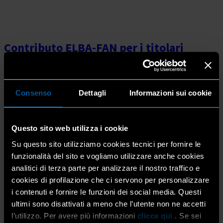
Contributo ELBA-FAN per i titolari
d’impresa con figli che frequentano
l’asilo nido
Consenso
Dettagli
Informazioni sui cookie
19 Maggio 2026
Alimentari
,
Benessere
,
Consulenza
lavoro-sindacale
,
Immagine, arte e comunicazione
,
Impiantistica
,
Movimento Donne Impresa
,
Movimento
Questo sito web utilizza i cookie
Giovani Imprenditori
,
Paghe
,
Produzione e subfornitura
,
Su questo sito utilizziamo cookies tecnici per fornire le
Provvidenze titolari e lavoratori
,
Servizi
,
Servizi Persona
,
Sportello Bilateralità
,
Trasporto
funzionalità del sito e vogliamo utilizzare anche cookies
analitici di terza parte per analizzare il nostro traffico e
Sei titolare o socio di un’impresa artigiana e hai figli
cookies di profilazione che ci servono per personalizzare
piccoli che frequentano l’asilo nido? ELBA – Ente
i contenuti e fornire le funzioni dei social media. Questi
Lombardo Bilaterale dell’Artigianato ti sostiene con un
ultimi sono disattivati a meno che l’utente non ne accetti
contributo dedicato ai genitori che, nel […]
l’utilizzo. Per avere più informazioni
clicca qui
. Se sei