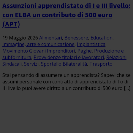
Assunzioni apprendistato di I e III livello:
con ELBA un contributo di 500 euro
(APT)
19 Maggio 2026
Alimentari
,
Benessere
,
Education
,
Immagine, arte e comunicazione
,
Impiantistica
,
Movimento Giovani Imprenditori
,
Paghe
,
Produzione e
subfornitura
,
Provvidenze titolari e lavoratori
,
Relazioni
Sindacali
,
Servizi
,
Sportello Bilateralità
,
Trasporto
Stai pensando di assumere un apprendista? Sapevi che se
assumi personale con contratto di apprendistato di I o di
III livello puoi avere diritto a un contributo di 500 euro […]