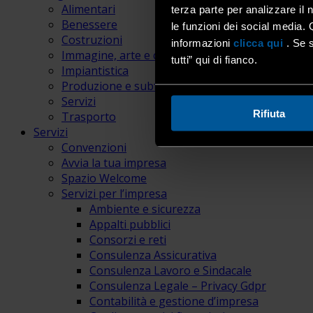
Alimentari
terza parte per analizzare il 
Benessere
le funzioni dei social media. 
Costruzioni
informazioni
clicca qui
. Se s
Immagine, arte e comunicazione
tutti” qui di fianco.
Impiantistica
Produzione e subfornitura
Servizi
Rifiuta
Trasporto
Servizi
Convenzioni
Avvia la tua impresa
Spazio Welcome
Servizi per l’impresa
Ambiente e sicurezza
Appalti pubblici
Consorzi e reti
Consulenza Assicurativa
Consulenza Lavoro e Sindacale
Consulenza Legale – Privacy Gdpr
Contabilità e gestione d’impresa