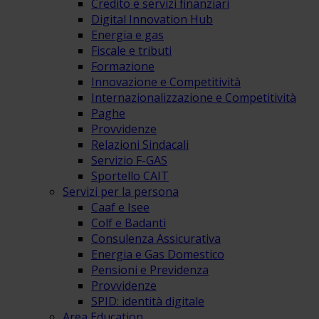
Credito e servizi finanziari
Digital Innovation Hub
Energia e gas
Fiscale e tributi
Formazione
Innovazione e Competitività
Internazionalizzazione e Competitività
Paghe
Provvidenze
Relazioni Sindacali
Servizio F-GAS
Sportello CAIT
Servizi per la persona
Caaf e Isee
Colf e Badanti
Consulenza Assicurativa
Energia e Gas Domestico
Pensioni e Previdenza
Provvidenze
SPID: identità digitale
Area Education