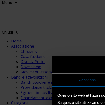
Menu
≡
Chiudi
X
Home
Associazione
Chi siamo
Cosa facciamo
Diventa Socio
Dove siamo
Movimenti associativi
Bandi e agevolazioni
Consenso
Bandi, voucher e incentivi
Provvidenze titolari e lavoratori
Sgravi e bonus fiscali
Questo sito web utilizza i c
Finanziamenti e contributi
Categorie
Su questo sito utilizziamo coo