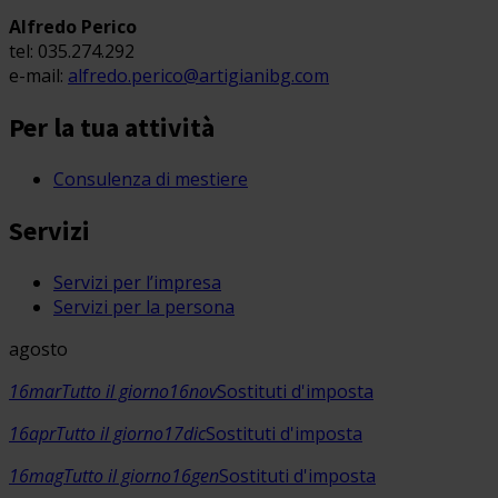
Alfredo Perico
tel: 035.274.292
e-mail:
alfredo.perico@artigianibg.com
Per la tua attività
Consulenza di mestiere
Servizi
Servizi per l’impresa
Servizi per la persona
agosto
16
mar
Tutto il giorno
16
nov
Sostituti d'imposta
16
apr
Tutto il giorno
17
dic
Sostituti d'imposta
16
mag
Tutto il giorno
16
gen
Sostituti d'imposta