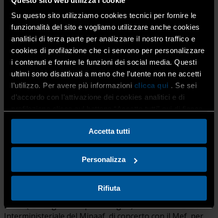
futuro con maggiore consapevolezza. È il percorso […]
Questo sito web utilizza i cookie
Su questo sito utilizziamo cookies tecnici per fornire le
funzionalità del sito e vogliamo utilizzare anche cookies
analitici di terza parte per analizzare il nostro traffico e
cookies di profilazione che ci servono per personalizzare
i contenuti e fornire le funzioni dei social media. Questi
ultimi sono disattivati a meno che l’utente non ne accetti
l’utilizzo. Per avere più informazioni
clicca qui
. Se sei
d’accordo con l’attivazione dei cookies analitici e di
Registro Nazionale Imprese
profilazione clicca sul bottone “Accetta tutti” qui di fianco.
Legno- Operatori EUTR
Accetta tutti
30 Marzo 2026
Giardinieri
,
Home
,
Internazionalizzazione
Personalizza
e Competitività
,
Legno e Arredo: Falegnami, Mobilieri
,
Produzione e subfornitura
,
Servizi
Rifiuta
Istituito dal 2022 il Registro nazionale degli operatori
EUTR (RIL Registro Imprese Legno) con Decreto
Interministeriale del Mipaaf, di concerto con il Mef, per