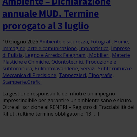
Ambiente – Dichiarazione
annuale MUD. Termine
prorogato al 3 luglio
10 Giugno 2026
Ambiente e sicurezza
,
Fotografi
,
Home
,
Immagine, arte e comunicazione
,
Impiantistica
,
Imprese
di Pulizia
,
Legno e Arredo: Falegnami, Mobilieri
,
Materie
Plastiche e Chimiche
,
Odontotecnici
,
Produzione e
subfornitura
,
Pulitintolavanderie
,
Servizi
,
Subfornitura e
Meccanica di Precisione
,
Tappezzieri
,
Tipografie,
Stamperie,Grafici
La gestione responsabile dei rifiuti è un impegno
imprescindibile per garantire un ambiente sano e sicuro.
Oltre all’iscrizione al RENTRI – Registro di Tracciabilità dei
Rifiuti, (ultimo termine obbligatorio: 13 […]