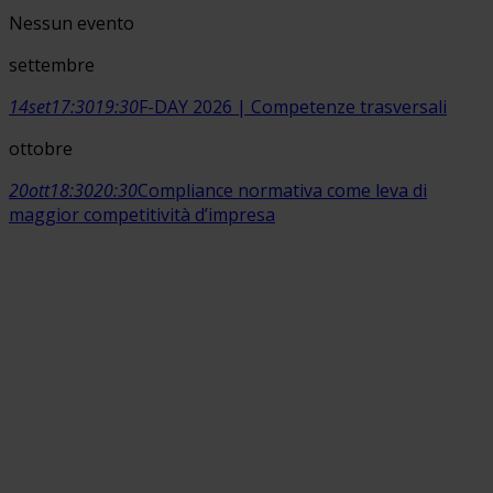
Nessun evento
settembre
14
set
17:30
19:30
F-DAY 2026 | Competenze trasversali
ottobre
20
ott
18:30
20:30
Compliance normativa come leva di
maggior competitività d’impresa