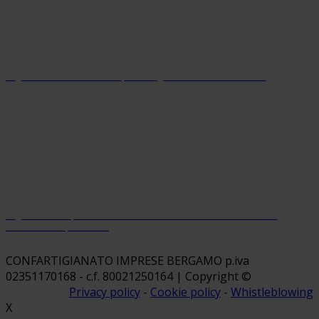
Organizzazione con sistema parità di genere certificato dal 2024
Organizzazione premiata da Welfare Index PMI con riconoscimento
“Welfare Champion 2026”
CONFARTIGIANATO IMPRESE BERGAMO p.iva
02351170168 - c.f. 80021250164 | Copyright ©
Privacy policy
-
Cookie policy
-
Whistleblowing
X