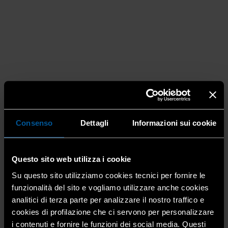
Presentata la 12^ edizione del PMI Day.
Al via gli incontri con gli imprenditori,
Consenso
Dettagli
Informazioni sui cookie
tra loro anche quelli di Confartigianato
22 Novembre 2021
Attualità
,
Education
,
Eventi
,
Home
,
Questo sito web utilizza i cookie
Lobby e rappresentanza
,
Tutti i mestieri
Su questo sito utilizziamo cookies tecnici per fornire le
È stata presentata, lo scorso 19 novembre, la 12^
funzionalità del sito e vogliamo utilizzare anche cookies
edizione del PMI DAY, l’evento promosso dal Comitato
analitici di terza parte per analizzare il nostro traffico e
Piccola Industria di Confindustria Bergamo al quale da
cookies di profilazione che ci servono per personalizzare
alcuni anni partecipa anche Confartigianato […]
i contenuti e fornire le funzioni dei social media. Questi