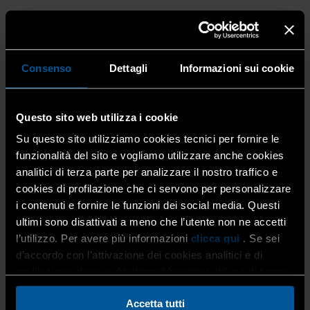
Consenso
Dettagli
Informazioni sui cookie
Il bilancio della Settimana per l’Energia
su Eco.Bergamo di novembre
Questo sito web utilizza i cookie
14 Novembre 2021
Costruzioni
,
Eco.Bergamo
,
Energia e
Su questo sito utilizziamo cookies tecnici per fornire le
gas
,
Home
,
Impiantistica
,
Innovazione e Competitività
,
funzionalità del sito e vogliamo utilizzare anche cookies
Lobby e rappresentanza
,
Pubblicazioni e media
,
Tutti i
analitici di terza parte per analizzare il nostro traffico e
mestieri
cookies di profilazione che ci servono per personalizzare
È uscito il numero di novembre di Eco.Bergamo, l’allegato
i contenuti e fornire le funzioni dei social media. Questi
mensile al quotidiano L’Eco di Bergamo dedicato ai temi
ultimi sono disattivati a meno che l’utente non ne accetti
del green e della sostenibilità. All’interno, due pagine
l’utilizzo. Per avere più informazioni
clicca qui
. Se sei
sono dedicate al […]
d’accordo con l’attivazione dei cookies analitici e di
profilazione clicca sul bottone “Accetta tutti” qui di fianco.
Accetta tutti