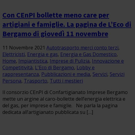
Con CEnPI bollette meno care per
artigiani e famiglie. La pagina de L’Eco di
Bergamo di giovedì 11 novembre
11 Novembre 2021
Autotrasporto merci conto terzi
,
Elettricisti
,
Energia e gas
,
Energia e Gas Domestico
,
Home
,
Impiantistica
,
Imprese di Pulizia
,
Innovazione e
Competitività
,
L'Eco di Bergamo
,
Lobby e
rappresentanza
,
Pubblicazioni e media
,
Servizi
,
Servizi
Persona
,
Trasporto
,
Tutti i mestieri
Il consorzio CEnPI di Confartigianato Imprese Bergamo
mette un argine al caro-bollette dell’energia elettrica e
del gas, per imprese e famiglie. Ne parla la pagina
dedicata all’artigianato pubblicata su […]