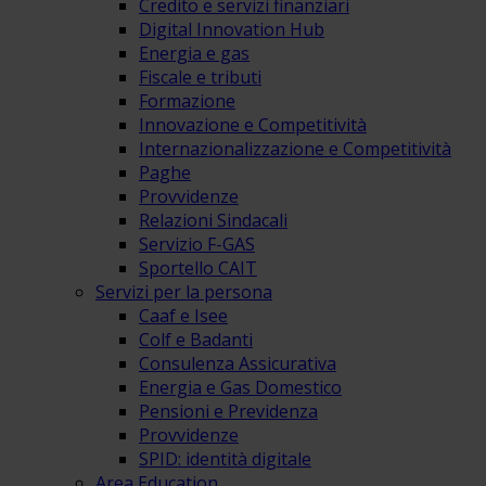
Credito e servizi finanziari
Digital Innovation Hub
Energia e gas
Fiscale e tributi
Formazione
Innovazione e Competitività
Internazionalizzazione e Competitività
Paghe
Provvidenze
Relazioni Sindacali
Servizio F-GAS
Sportello CAIT
Servizi per la persona
Caaf e Isee
Colf e Badanti
Consulenza Assicurativa
Energia e Gas Domestico
Pensioni e Previdenza
Provvidenze
SPID: identità digitale
Area Education