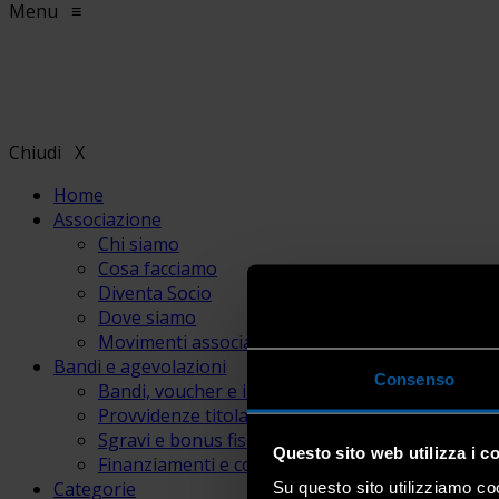
Menu
≡
Chiudi
X
Home
Associazione
Chi siamo
Cosa facciamo
Diventa Socio
Dove siamo
Movimenti associativi
Bandi e agevolazioni
Consenso
Bandi, voucher e incentivi
Provvidenze titolari e lavoratori
Sgravi e bonus fiscali
Questo sito web utilizza i c
Finanziamenti e contributi
Categorie
Su questo sito utilizziamo coo