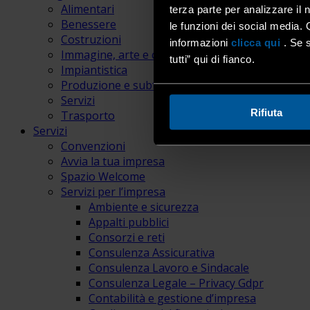
Alimentari
terza parte per analizzare il 
Benessere
le funzioni dei social media. 
Costruzioni
informazioni
clicca qui
. Se s
Immagine, arte e comunicazione
tutti” qui di fianco.
Impiantistica
Produzione e subfornitura
Servizi
Rifiuta
Trasporto
Servizi
Convenzioni
Avvia la tua impresa
Spazio Welcome
Servizi per l’impresa
Ambiente e sicurezza
Appalti pubblici
Consorzi e reti
Consulenza Assicurativa
Consulenza Lavoro e Sindacale
Consulenza Legale – Privacy Gdpr
Contabilità e gestione d’impresa