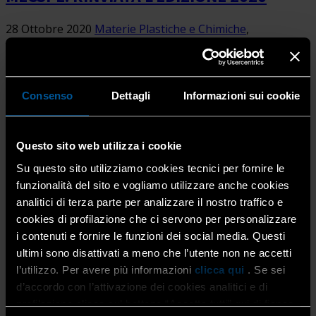
28 Ottobre 2020
Materie Plastiche e Chimiche
,
Produzione e subfornitura
,
Subfornitura e Meccanica di
Precisione
A tre giorni dall’inizio, in pieno allestimento fieristico, il
Consenso
Dettagli
Informazioni sui cookie
DPCM dello scorso sabato è piombato come un fulmine a
ciel sereno su MECSPE, l’importante manifestazione della
meccanica e subfornitura, dell’automazione […]
Questo sito web utilizza i cookie
Su questo sito utilizziamo cookies tecnici per fornire le
funzionalità del sito e vogliamo utilizzare anche cookies
analitici di terza parte per analizzare il nostro traffico e
cookies di profilazione che ci servono per personalizzare
i contenuti e fornire le funzioni dei social media. Questi
ultimi sono disattivati a meno che l’utente non ne accetti
l’utilizzo. Per avere più informazioni
clicca qui
. Se sei
GOMMA VULCANIZZATA E ALCUNE NORME
d’accordo con l’attivazione dei cookies analitici e di
profilazione clicca sul bottone “Accetta tutti” qui di fianco.
UNI CHE NE REGOLAMENTANO LE