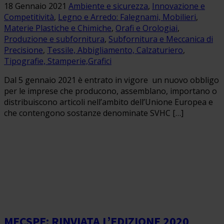
18 Gennaio 2021
Ambiente e sicurezza
,
Innovazione e
Competitività
,
Legno e Arredo: Falegnami, Mobilieri
,
Materie Plastiche e Chimiche
,
Orafi e Orologiai
,
Produzione e subfornitura
,
Subfornitura e Meccanica di
Precisione
,
Tessile, Abbigliamento, Calzaturiero
,
Tipografie, Stamperie,Grafici
Dal 5 gennaio 2021 è entrato in vigore un nuovo obbligo
per le imprese che producono, assemblano, importano o
distribuiscono articoli nell’ambito dell’Unione Europea e
che contengono sostanze denominate SVHC […]
MECSPE: RINVIATA L’EDIZIONE 2020