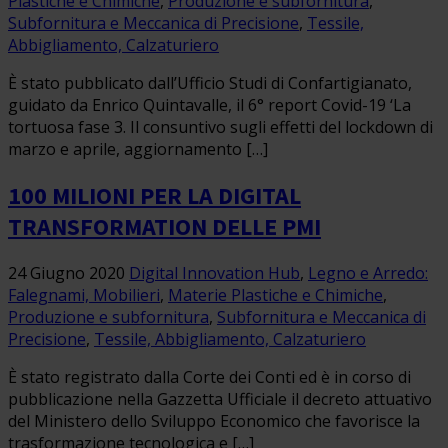
Plastiche e Chimiche
,
Produzione e subfornitura
,
Subfornitura e Meccanica di Precisione
,
Tessile,
Abbigliamento, Calzaturiero
È stato pubblicato dall’Ufficio Studi di Confartigianato,
guidato da Enrico Quintavalle, il 6° report Covid-19 ‘La
tortuosa fase 3. Il consuntivo sugli effetti del lockdown di
marzo e aprile, aggiornamento […]
100 MILIONI PER LA DIGITAL
TRANSFORMATION DELLE PMI
24 Giugno 2020
Digital Innovation Hub
,
Legno e Arredo:
Falegnami, Mobilieri
,
Materie Plastiche e Chimiche
,
Produzione e subfornitura
,
Subfornitura e Meccanica di
Precisione
,
Tessile, Abbigliamento, Calzaturiero
È stato registrato dalla Corte dei Conti ed è in corso di
pubblicazione nella Gazzetta Ufficiale il decreto attuativo
del Ministero dello Sviluppo Economico che favorisce la
trasformazione tecnologica e […]